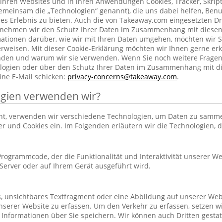
ihren Websites und in ihren Anwendungen Cookies, Tracker, Skrip
emeinsam die „Technologien“ genannt), die uns dabei helfen, Benu
res Erlebnis zu bieten. Auch die von Takeaway.com eingesetzten Dr
h nehmen wir den Schutz Ihrer Daten im Zusammenhang mit diesen
rmationen darüber, wie wir mit Ihren Daten umgehen, möchten wir S
rweisen. Mit dieser Cookie-Erklärung möchten wir Ihnen gerne erk
nden und warum wir sie verwenden. Wenn Sie noch weitere Frage
ogien oder über den Schutz Ihrer Daten im Zusammenhang mit d
ine E-Mail schicken:
privacy-concerns@takeaway.com
.
gien verwenden wir?
hnt, verwenden wir verschiedene Technologien, um Daten zu samm
ker und Cookies ein. Im Folgenden erläutern wir die Technologien, 
r Programmcode, der die Funktionalität und Interaktivität unserer We
erver oder auf Ihrem Gerät ausgeführt wird.
es, unsichtbares Textfragment oder eine Abbildung auf unserer Web
nserer Website zu erfassen. Um den Verkehr zu erfassen, setzen w
 Informationen über Sie speichern. Wir können auch Dritten gestatt