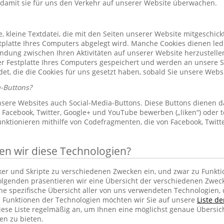
 damit sie für uns den Verkehr auf unserer Website überwachen.
le, kleine Textdatei, die mit den Seiten unserer Website mitgeschic
platte Ihres Computers abgelegt wird. Manche Cookies dienen led
indung zwischen Ihren Aktivitäten auf unserer Website herzustelle
r Festplatte Ihres Computers gespeichert und werden an unsere S
et, die die Cookies für uns gesetzt haben, sobald Sie unsere Web
-Buttons?
sere Websites auch Social-Media-Buttons. Diese Buttons dienen d
Facebook, Twitter, Google+ und YouTube bewerben („liken“) oder te
unktionieren mithilfe von Codefragmenten, die von Facebook, Twit
 wir diese Technologien?
cker und Skripte zu verschiedenen Zwecken ein, und zwar zu Funkti
lgenden präsentieren wir eine Übersicht der verschiedenen Zwec
ine spezifische Übersicht aller von uns verwendeten Technologien
 Funktionen der Technologien möchten wir Sie auf unsere
Liste d
iese Liste regelmäßig an, um Ihnen eine möglichst genaue Übersic
en zu bieten.