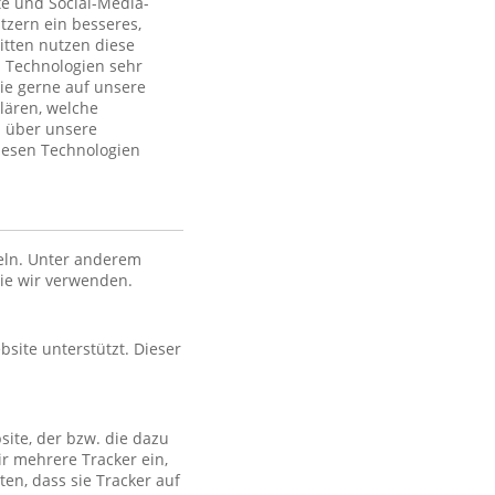
te und Social-Media-
tzern ein besseres,
itten nutzen diese
 Technologien sehr
ie gerne auf unsere
lären, welche
n über unsere
iesen Technologien
eln. Unter anderem
die wir verwenden.
bsite unterstützt. Dieser
site, der bzw. die dazu
ir mehrere Tracker ein,
en, dass sie Tracker auf