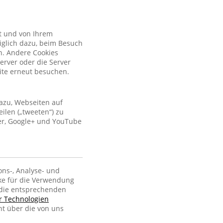
kt und von Ihrem
iglich dazu, beim Besuch
n. Andere Cookies
erver oder die Server
site erneut besuchen.
azu, Webseiten auf
ilen („tweeten“) zu
ter, Google+ und YouTube
ons-, Analyse- und
ke für die Verwendung
, die entsprechenden
er Technologien
ht über die von uns